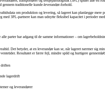
verandører, transportører og tredjepartslogistik (3PL) spiller alle en ro
nd gennem traditionelle kunde-leverandør-forhold.
ealtidsdata om produktion og levering, så lageret kan planlægge mere pr
Og med 3PL-partnere kan man udnytte fleksibel kapacitet i perioder med
r alle parter har adgang til de samme informationer – om lagerbeholdning
i realtid. Det betyder, at en leverandør kan se, når lageret nærmer sig
ntetider. Resultatet er færre fejl, mindre spild og hurtigere gennemløb
 driften
de lagerdrift
stemer og leverandører