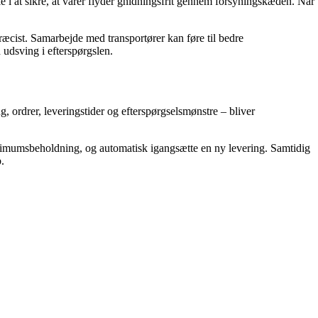
lle i at sikre, at varer flyder gnidningsfrit gennem forsyningskæden. Når
æcist. Samarbejde med transportører kan føre til bedre
 udsving i efterspørgslen.
, ordrer, leveringstider og efterspørgselsmønstre – bliver
 minimumsbeholdning, og automatisk igangsætte en ny levering. Samtidig
.