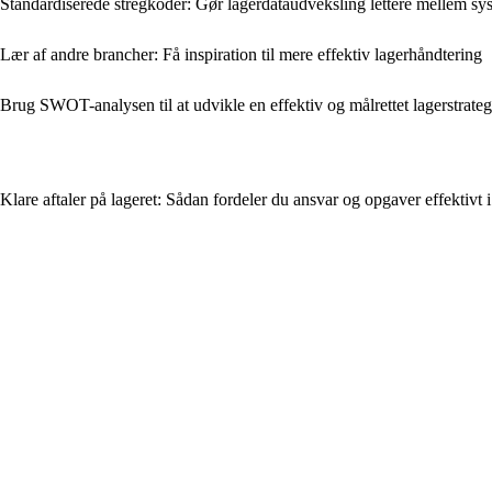
Standardiserede stregkoder: Gør lagerdataudveksling lettere mellem sy
Lær af andre brancher: Få inspiration til mere effektiv lagerhåndtering
Brug SWOT-analysen til at udvikle en effektiv og målrettet lagerstrateg
Klare aftaler på lageret: Sådan fordeler du ansvar og opgaver effektivt i