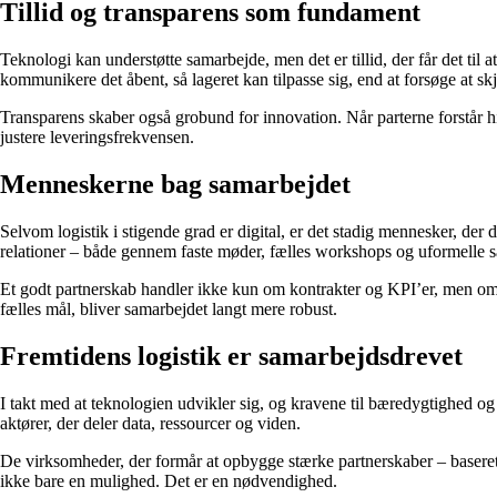
Tillid og transparens som fundament
Teknologi kan understøtte samarbejde, men det er tillid, der får det til 
kommunikere det åbent, så lageret kan tilpasse sig, end at forsøge at sk
Transparens skaber også grobund for innovation. Når parterne forstår 
justere leveringsfrekvensen.
Menneskerne bag samarbejdet
Selvom logistik i stigende grad er digital, er det stadig mennesker, der 
relationer – både gennem faste møder, fælles workshops og uformelle s
Et godt partnerskab handler ikke kun om kontrakter og KPI’er, men om 
fælles mål, bliver samarbejdet langt mere robust.
Fremtidens logistik er samarbejdsdrevet
I takt med at teknologien udvikler sig, og kravene til bæredygtighed og 
aktører, der deler data, ressourcer og viden.
De virksomheder, der formår at opbygge stærke partnerskaber – baseret på
ikke bare en mulighed. Det er en nødvendighed.