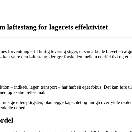
løftestang for lagerets effektivitet
s forventninger til hurtig levering stiger, er samarbejde blevet en afgø
– kan være den løftestang, der gør forskellen mellem et effektivt og et 
nktion – indkøb, lager, transport – har haft sit eget fokus. Det kan føre 
 ned og skabe fælles mål.
rudsige efterspørgslen, planlægge kapacitet og undgå overfyldte reole
 enkelte enhed.
ordel