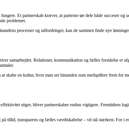
at fungere. Et partnerskab kræver, at parterne tør dele både succeser og u
jule problemet.
hinandens processer og udfordringer, kan de sammen finde nye løsninger
driver samarbejdet. Relationer, kommunikation og fælles forståelse er afg
amtaler.
at skabe en kultur, hvor man ser hinanden som medspillere frem for mod
effektivitet stiger, bliver partnerskaber endnu vigtigere. Fremtidens lo
 tillid, transparens og fælles værdiskabelse – vil stå stærkest. For i e