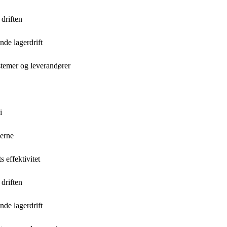
 driften
de lagerdrift
stemer og leverandører
i
gerne
 effektivitet
 driften
de lagerdrift