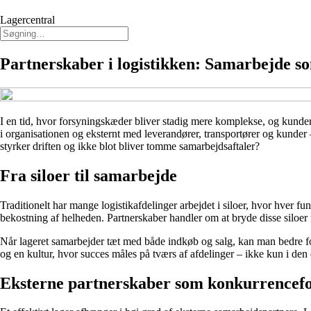
Lagercentral
Partnerskaber i logistikken: Samarbejde som 
I en tid, hvor forsyningskæder bliver stadig mere komplekse, og kunderne
i organisationen og eksternt med leverandører, transportører og kunder 
styrker driften og ikke blot bliver tomme samarbejdsaftaler?
Fra siloer til samarbejde
Traditionelt har mange logistikafdelinger arbejdet i siloer, hvor hver fu
bekostning af helheden. Partnerskaber handler om at bryde disse siloer
Når lageret samarbejder tæt med både indkøb og salg, kan man bedre fo
og en kultur, hvor succes måles på tværs af afdelinger – ikke kun i den
Eksterne partnerskaber som konkurrencef