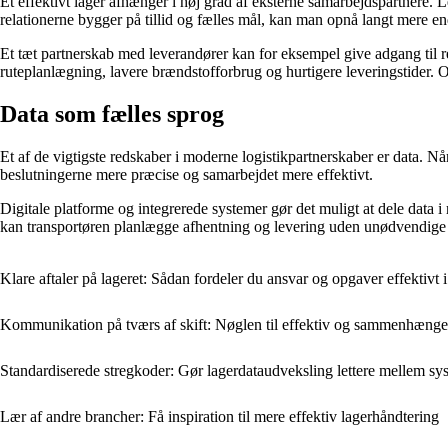
Et effektivt lager afhænger i høj grad af eksterne samarbejdspartnere. Le
relationerne bygger på tillid og fælles mål, kan man opnå langt mere e
Et tæt partnerskab med leverandører kan for eksempel give adgang til r
ruteplanlægning, lavere brændstofforbrug og hurtigere leveringstider. 
Data som fælles sprog
Et af de vigtigste redskaber i moderne logistikpartnerskaber er data. Nå
beslutningerne mere præcise og samarbejdet mere effektivt.
Digitale platforme og integrerede systemer gør det muligt at dele data 
kan transportøren planlægge afhentning og levering uden unødvendige ve
Klare aftaler på lageret: Sådan fordeler du ansvar og opgaver effektivt i
Kommunikation på tværs af skift: Nøglen til effektiv og sammenhængen
Standardiserede stregkoder: Gør lagerdataudveksling lettere mellem sy
Lær af andre brancher: Få inspiration til mere effektiv lagerhåndtering