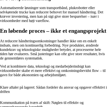
Automatiserede løsninger som transportbånd, plukrobotter eller
selvkørende trucke kan reducere behovet for manuel håndtering. Det
kræver investering, men kan på sigt give store besparelser – især i
virksomheder med højt vareflow.
En løbende proces – ikke et engangsprojekt
At reducere håndteringsomkostninger handler ikke om en enkelt
indsats, men om kontinuerlig forbedring. Nye produkter, ændrede
kundekrav og teknologiske muligheder betyder, at processerne hele
tiden bør evalueres. Små justeringer kan ofte give store resultater, hvis
de gennemføres systematisk.
Ved at kombinere data, teknologi og medarbejderindsigt kan
virksomheder skabe et mere effektivt og omkostningsbevidst flow – til
gavn for både økonomien og arbejdsmiljøet.
Klare aftaler på lageret: Sådan fordeler du ansvar og opgaver effektivt i
driften
Kommunikation på tværs af skift: Nøglen til effektiv og
sammenhængende lagerdrift