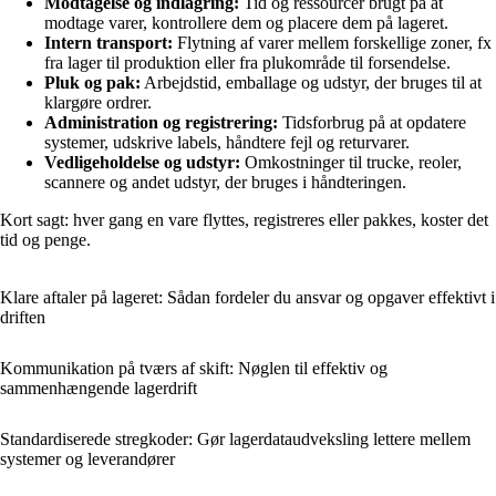
Modtagelse og indlagring:
Tid og ressourcer brugt på at
modtage varer, kontrollere dem og placere dem på lageret.
Intern transport:
Flytning af varer mellem forskellige zoner, fx
fra lager til produktion eller fra plukområde til forsendelse.
Pluk og pak:
Arbejdstid, emballage og udstyr, der bruges til at
klargøre ordrer.
Administration og registrering:
Tidsforbrug på at opdatere
systemer, udskrive labels, håndtere fejl og returvarer.
Vedligeholdelse og udstyr:
Omkostninger til trucke, reoler,
scannere og andet udstyr, der bruges i håndteringen.
Kort sagt: hver gang en vare flyttes, registreres eller pakkes, koster det
tid og penge.
Klare aftaler på lageret: Sådan fordeler du ansvar og opgaver effektivt i
driften
Kommunikation på tværs af skift: Nøglen til effektiv og
sammenhængende lagerdrift
Standardiserede stregkoder: Gør lagerdataudveksling lettere mellem
systemer og leverandører