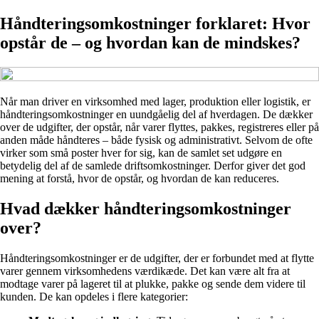
Håndteringsomkostninger forklaret: Hvor
opstår de – og hvordan kan de mindskes?
Når man driver en virksomhed med lager, produktion eller logistik, er
håndteringsomkostninger en uundgåelig del af hverdagen. De dækker
over de udgifter, der opstår, når varer flyttes, pakkes, registreres eller på
anden måde håndteres – både fysisk og administrativt. Selvom de ofte
virker som små poster hver for sig, kan de samlet set udgøre en
betydelig del af de samlede driftsomkostninger. Derfor giver det god
mening at forstå, hvor de opstår, og hvordan de kan reduceres.
Hvad dækker håndteringsomkostninger
over?
Håndteringsomkostninger er de udgifter, der er forbundet med at flytte
varer gennem virksomhedens værdikæde. Det kan være alt fra at
modtage varer på lageret til at plukke, pakke og sende dem videre til
kunden. De kan opdeles i flere kategorier: