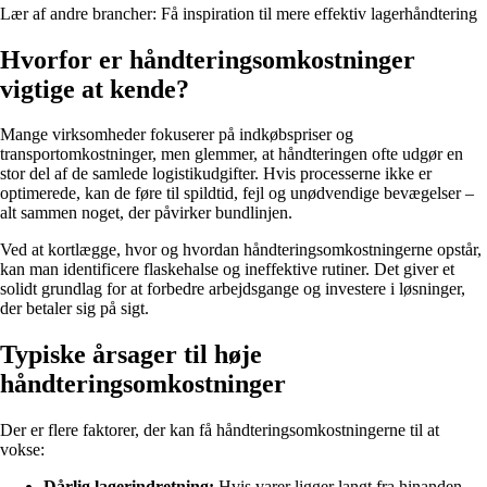
Lær af andre brancher: Få inspiration til mere effektiv lagerhåndtering
Hvorfor er håndteringsomkostninger
vigtige at kende?
Mange virksomheder fokuserer på indkøbspriser og
transportomkostninger, men glemmer, at håndteringen ofte udgør en
stor del af de samlede logistikudgifter. Hvis processerne ikke er
optimerede, kan de føre til spildtid, fejl og unødvendige bevægelser –
alt sammen noget, der påvirker bundlinjen.
Ved at kortlægge, hvor og hvordan håndteringsomkostningerne opstår,
kan man identificere flaskehalse og ineffektive rutiner. Det giver et
solidt grundlag for at forbedre arbejdsgange og investere i løsninger,
der betaler sig på sigt.
Typiske årsager til høje
håndteringsomkostninger
Der er flere faktorer, der kan få håndteringsomkostningerne til at
vokse:
Dårlig lagerindretning:
Hvis varer ligger langt fra hinanden,