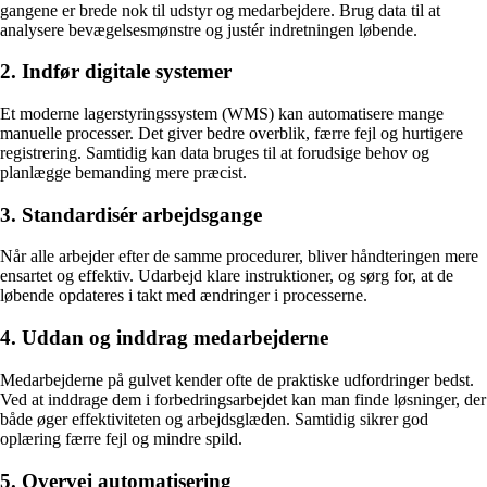
gangene er brede nok til udstyr og medarbejdere. Brug data til at
analysere bevægelsesmønstre og justér indretningen løbende.
2. Indfør digitale systemer
Et moderne lagerstyringssystem (WMS) kan automatisere mange
manuelle processer. Det giver bedre overblik, færre fejl og hurtigere
registrering. Samtidig kan data bruges til at forudsige behov og
planlægge bemanding mere præcist.
3. Standardisér arbejdsgange
Når alle arbejder efter de samme procedurer, bliver håndteringen mere
ensartet og effektiv. Udarbejd klare instruktioner, og sørg for, at de
løbende opdateres i takt med ændringer i processerne.
4. Uddan og inddrag medarbejderne
Medarbejderne på gulvet kender ofte de praktiske udfordringer bedst.
Ved at inddrage dem i forbedringsarbejdet kan man finde løsninger, der
både øger effektiviteten og arbejdsglæden. Samtidig sikrer god
oplæring færre fejl og mindre spild.
5. Overvej automatisering