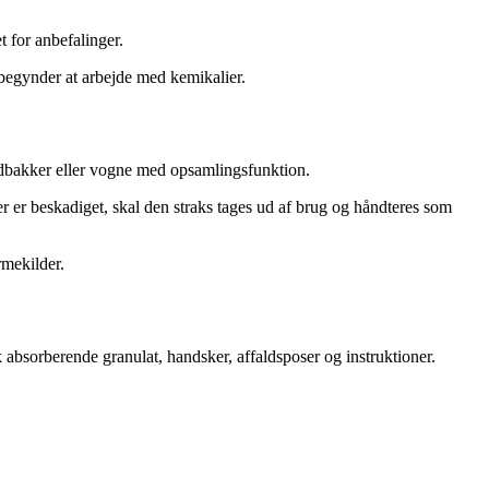
t for anbefalinger.
 begynder at arbejde med kemikalier.
ildbakker eller vogne med opsamlingsfunktion.
der er beskadiget, skal den straks tages ud af brug og håndteres som
rmekilder.
k absorberende granulat, handsker, affaldsposer og instruktioner.