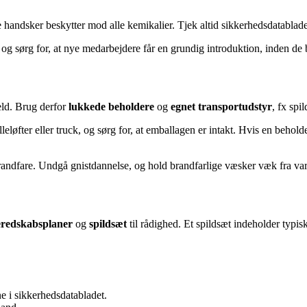
le handsker beskytter mod alle kemikalier. Tjek altid sikkerhedsdatablade
 og sørg for, at nye medarbejdere får en grundig introduktion, inden de
held. Brug derfor
lukkede beholdere
og
egnet transportudstyr
, fx sp
leløfter eller truck, og sørg for, at emballagen er intakt. Hvis en behol
randfare. Undgå gnistdannelse, og hold brandfarlige væsker væk fra va
eredskabsplaner
og
spildsæt
til rådighed. Et spildsæt indeholder typis
e i sikkerhedsdatabladet.