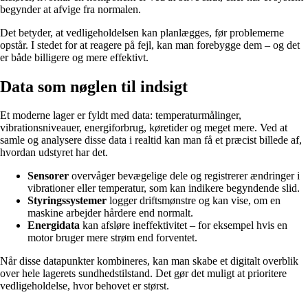
begynder at afvige fra normalen.
Det betyder, at vedligeholdelsen kan planlægges, før problemerne
opstår. I stedet for at reagere på fejl, kan man forebygge dem – og det
er både billigere og mere effektivt.
Data som nøglen til indsigt
Et moderne lager er fyldt med data: temperaturmålinger,
vibrationsniveauer, energiforbrug, køretider og meget mere. Ved at
samle og analysere disse data i realtid kan man få et præcist billede af,
hvordan udstyret har det.
Sensorer
overvåger bevægelige dele og registrerer ændringer i
vibrationer eller temperatur, som kan indikere begyndende slid.
Styringssystemer
logger driftsmønstre og kan vise, om en
maskine arbejder hårdere end normalt.
Energidata
kan afsløre ineffektivitet – for eksempel hvis en
motor bruger mere strøm end forventet.
Når disse datapunkter kombineres, kan man skabe et digitalt overblik
over hele lagerets sundhedstilstand. Det gør det muligt at prioritere
vedligeholdelse, hvor behovet er størst.