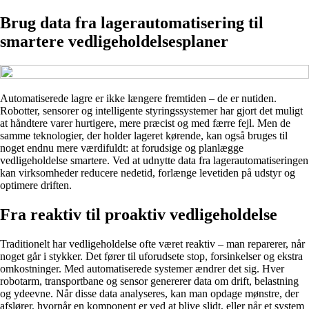
Brug data fra lagerautomatisering til
smartere vedligeholdelsesplaner
Automatiserede lagre er ikke længere fremtiden – de er nutiden.
Robotter, sensorer og intelligente styringssystemer har gjort det muligt
at håndtere varer hurtigere, mere præcist og med færre fejl. Men de
samme teknologier, der holder lageret kørende, kan også bruges til
noget endnu mere værdifuldt: at forudsige og planlægge
vedligeholdelse smartere. Ved at udnytte data fra lagerautomatiseringen
kan virksomheder reducere nedetid, forlænge levetiden på udstyr og
optimere driften.
Fra reaktiv til proaktiv vedligeholdelse
Traditionelt har vedligeholdelse ofte været reaktiv – man reparerer, når
noget går i stykker. Det fører til uforudsete stop, forsinkelser og ekstra
omkostninger. Med automatiserede systemer ændrer det sig. Hver
robotarm, transportbane og sensor genererer data om drift, belastning
og ydeevne. Når disse data analyseres, kan man opdage mønstre, der
afslører, hvornår en komponent er ved at blive slidt, eller når et system